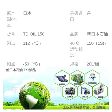
原产
日本
是否进
是
国/地
口
区
货号
TD OIL 150
品牌
新日本石油
闪点
112（℃）
40℃
150（cSt）
运动粘
度
倾点
-50（℃）
规格
20L/桶